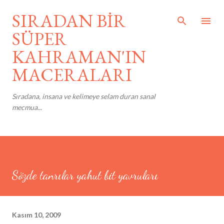
Ana içeriğe atla
SIRADAN BİR
SÜPER
KAHRAMAN'IN
MACERALARI
Sıradana, insana ve kelimeye selam duran sanal
mecmua...
Sözde tanrılar yahut bit yavruları
Kasım 10, 2009