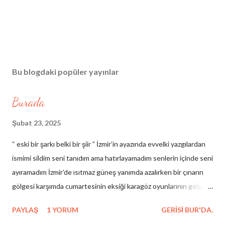
Bu blogdaki popüler yayınlar
Burada
Şubat 23, 2025
“ eski bir şarkı belki bir şiir ” İzmir’in ayazında evvelki yazgılardan
ismimi sildim seni tanıdım ama hatırlayamadım senlerin içinde seni
ayıramadım İzmir’de ısıtmaz güneş yanımda azalırken bir çınarın
gölgesi karşımda cumartesinin eksiği karagöz oyunlarının gölgesi
çelebinin rüyası hezârfenin düşüşü hacıvatın kibirli sessizliği
PAYLAŞ
1 YORUM
GERISI BUR'DA.
birinci yalnızlığımdan arda kalan yeni veliahtların masaya düşen