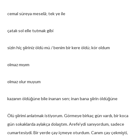
cemal süreya meselâ; tek ye ile
çatalı sol elle tutmak gibi
sizin hiç şiiriniz öldü mü / benim bir kere öldü; kör oldum
olmaz mıyım
olmaz olur muyum
kazanın öldüğüne bile inanan sen; inan bana şiirin öldüğüne
Ölü şiirimi anlatmak istiyorum. Görmeye birkaç gün vardı, bir koca
gün sokaklarda aylakça dolaştım. Arefe'ydi sanıyordum, sadece
cumartesiydi. Bir yerde çay içmeye oturdum. Canım çay çekmişti,