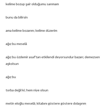
kelime bozup şair olduğumu sanmam
bunu da bilirsin
ama kelime bozarım; kelime düzerim
ağız bu meselâ
ağız bu özdemir asaf'tan etkilendi deyorsundur bazan; demezsen
aşkolsun
ağız bu
torba değil ki; hem niye olsun
metin eloğlu meselâ; kitabını göstere göstere dolaşırım