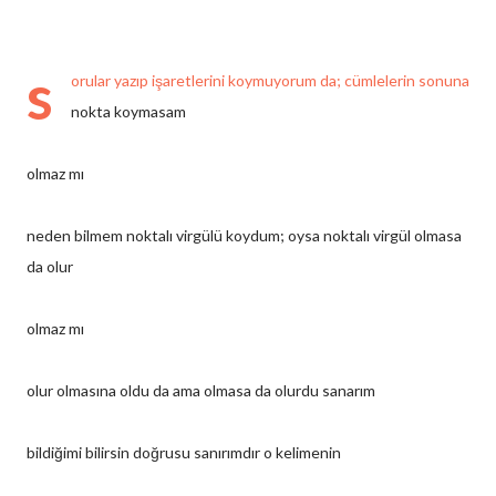
s
orular yazıp işaretlerini koymuyorum da; cümlelerin sonuna
nokta koymasam
olmaz mı
neden bilmem noktalı virgülü koydum; oysa noktalı virgül olmasa
da olur
olmaz mı
olur olmasına oldu da ama olmasa da olurdu sanarım
bildiğimi bilirsin doğrusu sanırımdır o kelimenin