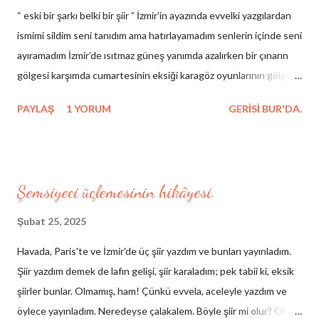
“ eski bir şarkı belki bir şiir ” İzmir’in ayazında evvelki yazgılardan
ismimi sildim seni tanıdım ama hatırlayamadım senlerin içinde seni
ayıramadım İzmir’de ısıtmaz güneş yanımda azalırken bir çınarın
gölgesi karşımda cumartesinin eksiği karagöz oyunlarının gölgesi
çelebinin rüyası hezârfenin düşüşü hacıvatın kibirli sessizliği
PAYLAŞ
1 YORUM
GERISI BUR'DA.
birinci yalnızlığımdan arda kalan yeni veliahtların masaya düşen
gölgesi şairlerin eski ahitleri cümle hataların güncesi benim
yarınım benim dünüm yanaklarım bileytaşı temel temelsiz
direklararası böyle yıkılmaz (yalnız bu şarkı kırmızıdır çabuk çarpar
Şemsiyeci üçlemesinin hikâyesi.
şimdiden şehla bakıyor gözlerin) İzmir şehrim işim resim yazmaktır
Sen miydin belkahveden bir yazıyla indiğim senin yüzünden
Şubat 25, 2025
seninle gözlerin sizli tafsilatını bilmiyorum tanrım bilir taksiratımı
Havada, Paris'te ve İzmir'de üç şiir yazdım ve bunları yayınladım.
ve sakallarımı ben hatıralara inanmıyorum barikatlara ve dağlara
Şiir yazdım demek de lafın gelişi, şiir karaladım; pek tabii ki, eksik
da amentüsü inkar olan o kadın sen miydin belma sebil miydi eski
şiirler bunlar. Olmamış, ham! Çünkü evvela, aceleyle yazdım ve
birşey maalesef aklımda hergün hakikat şarkısının eksik notası
öylece yayınladım. Neredeyse çalakalem. Böyle şiir mi olur? Olmaz
(Dün bir gün seni de gördü...