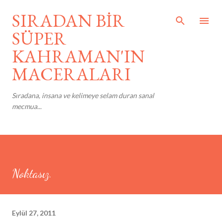
Ana içeriğe atla
SIRADAN BİR
SÜPER
KAHRAMAN'IN
MACERALARI
Sıradana, insana ve kelimeye selam duran sanal
mecmua...
Noktasız.
Eylül 27, 2011