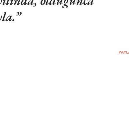
 yılında, olduğunca
yla.
PAYL