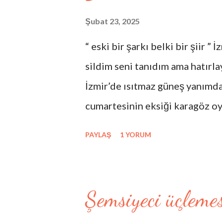
Şubat 23, 2025
“ eski bir şarkı belki bir şiir ”
sildim seni tanıdım ama hatırl
İzmir’de ısıtmaz güneş yanımda
cumartesinin eksiği karagöz oy
hezârfenin düşüşü hacıvatın kib
PAYLAŞ
1 YORUM
kalan yeni veliahtların masaya 
hataların güncesi benim yarın
temelsiz direklararası böyle yı
Şemsiyeci üçlemes
çarpar şimdiden şehla bakıyor 