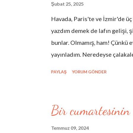
Sen miydin belkahveden bir yaz
Şubat 25, 2025
gözlerin sizli tafsilatını bilmi
Havada, Paris'te ve İzmir'de üç 
ben hatıralara inanmıyorum bar
yazdım demek de lafın gelişi, şii
o kadın sen miydin belma sebil
bunlar. Olmamış, ham! Çünkü ev
hakikat şarkısının eksik notası 
yayınladım. Neredeyse çalakale
Kendimi zaten, " yarım kalan öy
PAYLAŞ
YORUM GÖNDER
makina imalatçısı " olarak tan
öykü yarım kaldı hayatımda, şi
umursamıyorum açıkçası ve en 
Bir cumartesinin
sanayiciyim. Bu yüzden şemsiy
bir şemsiye tamircisi, yazmış o
Temmuz 09, 2024