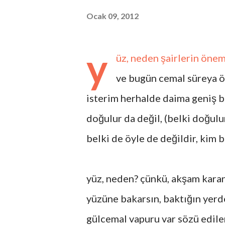
Ocak 09, 2012
y
üz, neden şairlerin önem
ve bugün cemal süreya ö
isterim herhalde daima geniş bi
doğulur da değil, (belki doğulur
belki de öyle de değildir, kim bi
yüz, neden? çünkü, akşam karanl
yüzüne bakarsın, baktığın yerde
gülcemal vapuru var sözü edile