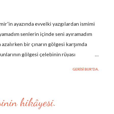
 İzmir’in ayazında evvelki yazgılardan ismimi
ayamadım senlerin içinde seni ayıramadım
 azalırken bir çınarın gölgesi karşımda
unlarının gölgesi çelebinin rüyası
irli sessizliği birinci yalnızlığımdan arda
GERISI BUR'DA.
düşen gölgesi şairlerin eski ahitleri cümle
ım benim dünüm yanaklarım bileytaşı temel
kılmaz (yalnız bu şarkı kırmızıdır çabuk
inin hikâyesi.
gözlerin) İzmir şehrim işim resim yazmaktır