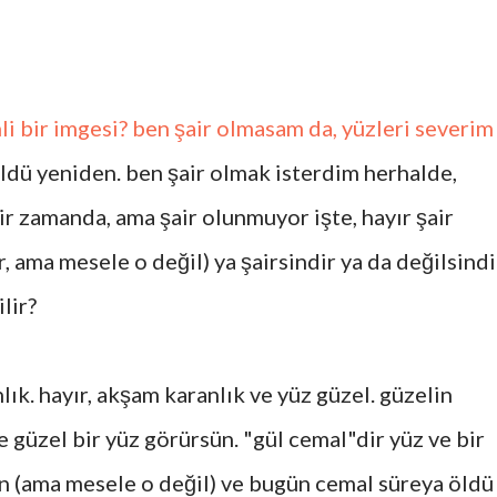
li bir imgesi? ben şair olmasam da, yüzleri severim
ldü yeniden. ben şair olmak isterdim herhalde,
r zamanda, ama şair olunmuyor işte, hayır şair
, ama mesele o değil) ya şairsindir ya da değilsindi
lir?
ık. hayır, akşam karanlık ve yüz güzel. güzelin
 güzel bir yüz görürsün. "gül cemal"dir yüz ve bir
n (ama mesele o değil) ve bugün cemal süreya öldü