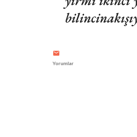
yirmi ikinci
bilincinakışı
Yorumlar