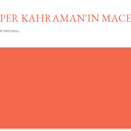
Ana içeriğe atla
SÜPER KAHRAMAN'IN MAC
al mecmua...