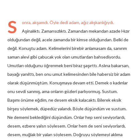
S
onra, akşamdı. Öyle dedi adam, ağız alışkanlığıydı.
Aşinalıktı. Zamansızlıktı. Zamandan mekandan azade Hızır
olduğundan değil, acele zamanda bir kimse olduğundan. Belki de
değil. Konuştu adam. Kelimelerini birebir anlamasam da, sanırım
saman alevi gibi çabucak yok olan umutlardan bahsediyordu.
Umutları olduğunu öğrenmek beni biraz şaşırttı. Aslına bakarsan,
bayağı yanılttı, ben onu umut kelimesinden bile habersiz bir adam
olarak düşünmüştüm. Konuşmaya devam etti. Demek o kadınlar
onu sevdi sanmış, ama onların gözleri parlıyormuş. Sustum.
Başımı önüme eğdim, ne desem eksik kalacaktı. Bilerek eksik
birşey söylemek, düpedüz yalandı. Böyle düşündüm ve sustum.
Ne dememi beklediğini düşündüm. Onlar hep seni seviyorlardı,
desem, ezbere yalsn söylesem. Onlar hem de seni seviyorlardı,
desem, muğlak bir yalan söylesem. Doğruyu söylemeyi aklıma