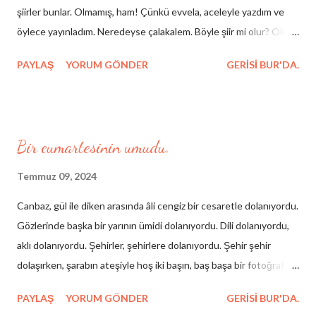
şiirler bunlar. Olmamış, ham! Çünkü evvela, aceleyle yazdım ve
birşey maalesef aklımda hergün hakikat şarkısının eksik notası
öylece yayınladım. Neredeyse çalakalem. Böyle şiir mi olur? Olmaz
(Dün bir gün seni de gördü...
olsun. Kendimi zaten, " yarım kalan öykülerin yazarı, olmamış
PAYLAŞ
YORUM GÖNDER
GERISI BUR'DA.
şiirlerin şairi ve makina imalatçısı " olarak tanımlıyorum. Yazdığım
ve yaşadığım bir çok öykü yarım kaldı hayatımda, şiirlerim daima
olmamış ve olmasını da pek umursamıyorum açıkçası ve en
nihayetinde makine imalatçısı bir sanayiciyim. Bu yüzden
Bir cumartesinin umudu.
şemsiyeci şiirleri diyorum bunlara. Hikâye meşhur; bir şemsiye
tamircisi, yazmış olduğu şiirleri incelemesi için Shakespeare’e
Temmuz 09, 2024
gönderdiğinde, ünlü yazarın cevabı şu olur: “Dostum siz şemsiye
Canbaz, gül ile diken arasında âli cengiz bir cesaretle dolanıyordu.
yapın, hep şemsiye yapın, sadece şemsiye yapın.” Ben de bu defa
Gözlerinde başka bir yarının ümidi dolanıyordu. Dili dolanıyordu,
bir sanayici olarak şiir yazmaya giriştim ve o hevesli şemsiyeciden
aklı dolanıyordu. Şehirler, şehirlere dolanıyordu. Şehir şehir
çok da farklı görmüyorum kendimi. Hem Aziz Nesin'in dehşetli
dolaşırken, şarabın ateşiyle hoş iki başın, baş başa bir fotoğrafı
isabetin...
aklında dolanıyordu. Bir cumartesinin umudu dilinde dolanıyordu
PAYLAŞ
YORUM GÖNDER
GERISI BUR'DA.
canbazın. Canbaza dikkatle bakanlar; onun gözlerinde çözülmeyi