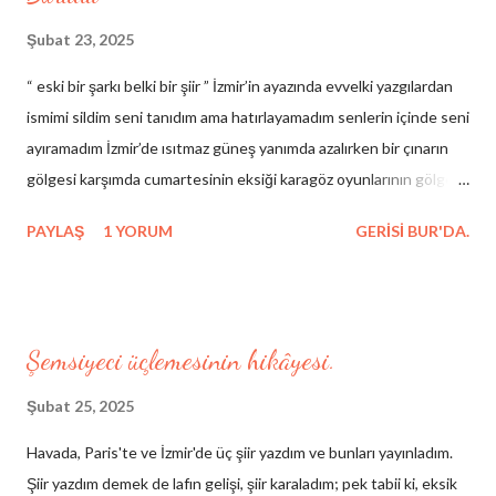
Şubat 23, 2025
“ eski bir şarkı belki bir şiir ” İzmir’in ayazında evvelki yazgılardan
ismimi sildim seni tanıdım ama hatırlayamadım senlerin içinde seni
ayıramadım İzmir’de ısıtmaz güneş yanımda azalırken bir çınarın
gölgesi karşımda cumartesinin eksiği karagöz oyunlarının gölgesi
çelebinin rüyası hezârfenin düşüşü hacıvatın kibirli sessizliği
PAYLAŞ
1 YORUM
GERISI BUR'DA.
birinci yalnızlığımdan arda kalan yeni veliahtların masaya düşen
gölgesi şairlerin eski ahitleri cümle hataların güncesi benim
yarınım benim dünüm yanaklarım bileytaşı temel temelsiz
direklararası böyle yıkılmaz (yalnız bu şarkı kırmızıdır çabuk çarpar
Şemsiyeci üçlemesinin hikâyesi.
şimdiden şehla bakıyor gözlerin) İzmir şehrim işim resim yazmaktır
Sen miydin belkahveden bir yazıyla indiğim senin yüzünden
Şubat 25, 2025
seninle gözlerin sizli tafsilatını bilmiyorum tanrım bilir taksiratımı
Havada, Paris'te ve İzmir'de üç şiir yazdım ve bunları yayınladım.
ve sakallarımı ben hatıralara inanmıyorum barikatlara ve dağlara
Şiir yazdım demek de lafın gelişi, şiir karaladım; pek tabii ki, eksik
da amentüsü inkar olan o kadın sen miydin belma sebil miydi eski