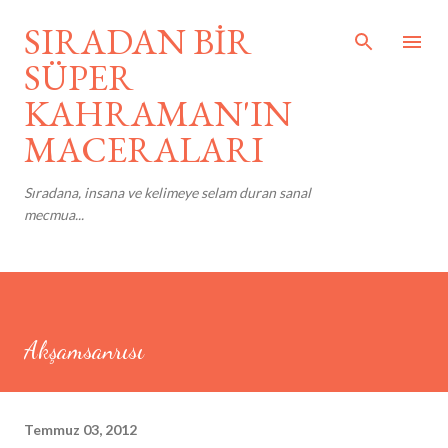
Ana içeriğe atla
SIRADAN BİR
SÜPER
KAHRAMAN'IN
MACERALARI
Sıradana, insana ve kelimeye selam duran sanal
mecmua...
Akşamsanrısı
Temmuz 03, 2012