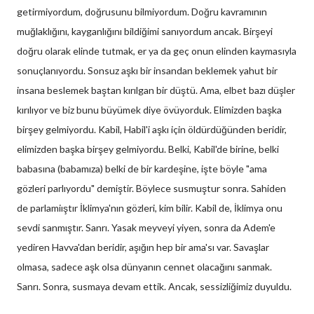
getirmiyordum, doğrusunu bilmiyordum. Doğru kavramının
muğlaklığını, kayganlığını bildiğimi sanıyordum ancak. Birşeyi
doğru olarak elinde tutmak, er ya da geç onun elinden kaymasıyla
sonuçlanıyordu. Sonsuz aşkı bir insandan beklemek yahut bir
insana beslemek baştan kırılgan bir düştü. Ama, elbet bazı düşler
kırılıyor ve biz bunu büyümek diye övüyorduk. Elimizden başka
birşey gelmiyordu. Kabil, Habil'i aşkı için öldürdüğünden beridir,
elimizden başka birşey gelmiyordu. Belki, Kabil'de birine, belki
babasına (babamıza) belki de bir kardeşine, işte böyle "ama
gözleri parlıyordu" demiştir. Böylece susmuştur sonra. Sahiden
de parlamiıştır İklimya'nın gözleri, kim bilir. Kabil de, İklimya onu
sevdi sanmıştır. Sanrı. Yasak meyveyi yiyen, sonra da Adem'e
yediren Havva'dan beridir, aşığın hep bir ama'sı var. Savaşlar
olmasa, sadece aşk olsa dünyanın cennet olacağını sanmak.
Sanrı. Sonra, susmaya devam ettik. Ancak, sessizliğimiz duyuldu.