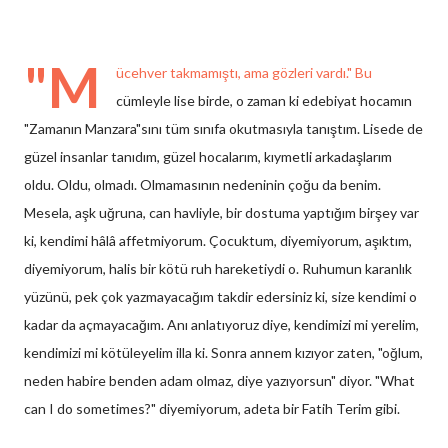
"M
ücehver takmamıştı, ama gözleri vardı." Bu
cümleyle lise birde, o zaman ki edebiyat hocamın
"Zamanın Manzara"sını tüm sınıfa okutmasıyla tanıştım. Lisede de
güzel insanlar tanıdım, güzel hocalarım, kıymetli arkadaşlarım
oldu. Oldu, olmadı. Olmamasının nedeninin çoğu da benim.
Mesela, aşk uğruna, can havliyle, bir dostuma yaptığım birşey var
ki, kendimi hâlâ affetmiyorum. Çocuktum, diyemiyorum, aşıktım,
diyemiyorum, halis bir kötü ruh hareketiydi o. Ruhumun karanlık
yüzünü, pek çok yazmayacağım takdir edersiniz ki, size kendimi o
kadar da açmayacağım. Anı anlatıyoruz diye, kendimizi mi yerelim,
kendimizi mi kötüleyelim illa ki. Sonra annem kızıyor zaten, "oğlum,
neden habire benden adam olmaz, diye yazıyorsun" diyor. "What
can I do sometimes?" diyemiyorum, adeta bir Fatih Terim gibi.