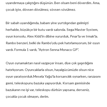
uyandırmaya çalıştığını düşünün. Ben olsam beni döverdim. Ama,
çocuk işte, dövsen dövülmez, sövsen sövülmez.
Bir sabah uyandığımda, babam yine yurtdışından gelmişti
herhalde, büyükçe bir kutu vardı salonda. Sega Master System,
oyun konsolu. Alex Kidd'in dibine vururduk, Pınar'la ve Irmak'la.
Rambo benzeri, belki de Rambo'ydu pek hatırlamıyorum, bir oyun
vardı. Formula 1 vardı, "Aytron Senna Monaco GP".
Oyun oynamaktan nasıl vazgeçer insan, diye çok şaşırdığımı
hatırlıyorum. Oyuncaklarla olsun, hayalgücümüzle olsun nice
oyun yaratıyorduk.Mesela Yağız'la korsancılık oynarken, ranzasını
gemi, teleskopunu bazuka yapıyorduk. Korsam gemisinde
bazukanın ne işi var, teleskopu dürbün yapsana, derseniz,
çocukla çocuk olmayın, derim.