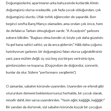
Doğumgünlerini, apartmanın arka bahçesinde kutlardık.Kimin
doğumgünü olursa oradaydık, çok fazla çocuk olduğundan, çok
doğumgünü olurdu. Ufak tefek eğlenceler de yapardık. Ben
beşinci sınıfta Barış Manço olamadım, ama ondan çok önce, hem
de defalarca Tarkan olmuşluğum vardır. "A Acayipsin" şarkısını
ezbere bilirdim. "Başkası olma kendin ol, böyle çok daha güzelsin.
Ya gel bana sahici sahici, ya da anca gidersin." Hâlâ daha çoğunu
hatırlıyorum şarkının, bir doğumgünü falan olursa çağırabilirsiniz
yani, para mühim değil, üç yüz beş yüz birşey verirsiniz işte,
gönlünüzden ne koparsa. (Düşündüm de düğündür, sünnetir,
bunlar da olur. Sizlere "performans sergilerim".)
O zamanlar, sabahın köründe uyanırdım. Uyanırdım ve efendi gibi
otururdum dememi beklemiyorsunuz herhalde, bir çocuk olarak,
misafir dahil, kim varsa uyandırırdım. "Yasin ağbi, kağğğk, kağğğk!"
Bir yandan da dürterek, sizi sabahın köründe küçük bir çocuğun