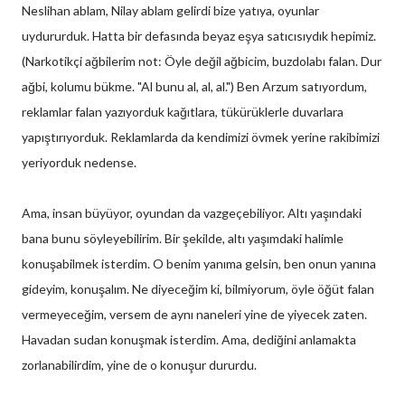
Neslihan ablam, Nilay ablam gelirdi bize yatıya, oyunlar
uydururduk. Hatta bir defasında beyaz eşya satıcısıydık hepimiz.
(Narkotikçi ağbilerim not: Öyle değil ağbicim, buzdolabı falan. Dur
ağbi, kolumu bükme. "Al bunu al, al, al.") Ben Arzum satıyordum,
reklamlar falan yazıyorduk kağıtlara, tükürüklerle duvarlara
yapıştırıyorduk. Reklamlarda da kendimizi övmek yerine rakibimizi
yeriyorduk nedense.
Ama, insan büyüyor, oyundan da vazgeçebiliyor. Altı yaşındaki
bana bunu söyleyebilirim. Bir şekilde, altı yaşımdaki halimle
konuşabilmek isterdim. O benim yanıma gelsin, ben onun yanına
gideyim, konuşalım. Ne diyeceğim ki, bilmiyorum, öyle öğüt falan
vermeyeceğim, versem de aynı naneleri yine de yiyecek zaten.
Havadan sudan konuşmak isterdim. Ama, dediğini anlamakta
zorlanabilirdim, yine de o konuşur dururdu.