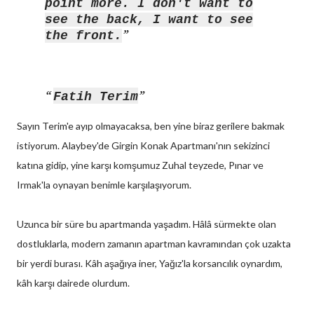
point more. I don't want to
see the back, I want to see
the front.
Fatih Terim
Sayın Terim'e ayıp olmayacaksa, ben yine biraz gerilere bakmak
istiyorum. Alaybey'de Girgin Konak Apartmanı'nın sekizinci
katına gidip, yine karşı komşumuz Zuhal teyzede, Pınar ve
Irmak'la oynayan benimle karşılaşıyorum.
Uzunca bir süre bu apartmanda yaşadım. Hâlâ sürmekte olan
dostluklarla, modern zamanın apartman kavramından çok uzakta
bir yerdi burası. Kâh aşağıya iner, Yağız'la korsancılık oynardım,
kâh karşı dairede olurdum.