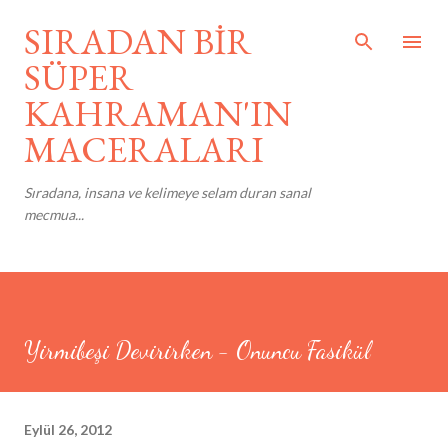
Ana içeriğe atla
SIRADAN BİR
SÜPER
KAHRAMAN'IN
MACERALARI
Sıradana, insana ve kelimeye selam duran sanal
mecmua...
Yirmibeşi Devirirken - Onuncu Fasikül
Eylül 26, 2012