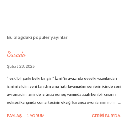
Bu blogdaki popüler yayınlar
Burada
Şubat 23, 2025
“ eski bir şarkı belki bir şiir ” İzmir’in ayazında evvelki yazgılardan
ismimi sildim seni tanıdım ama hatırlayamadım senlerin içinde seni
ayıramadım İzmir’de ısıtmaz güneş yanımda azalırken bir çınarın
gölgesi karşımda cumartesinin eksiği karagöz oyunlarının gölgesi
çelebinin rüyası hezârfenin düşüşü hacıvatın kibirli sessizliği
PAYLAŞ
1 YORUM
GERISI BUR'DA.
birinci yalnızlığımdan arda kalan yeni veliahtların masaya düşen
gölgesi şairlerin eski ahitleri cümle hataların güncesi benim