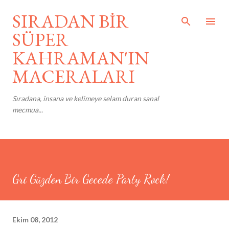
Ana içeriğe atla
SIRADAN BİR
SÜPER
KAHRAMAN'IN
MACERALARI
Sıradana, insana ve kelimeye selam duran sanal
mecmua...
Gri Güzden Bir Gecede Party Rock!
Ekim 08, 2012