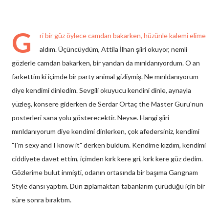
G
ri bir güz öylece camdan bakarken, hüzünle kalemi elime
aldım. Üçüncüydüm, Attila İlhan şiiri okuyor, nemli
gözlerle camdan bakarken, bir yandan da mırıldanıyordum. O an
farkettim ki içimde bir party animal gizliymiş. Ne mırıldanıyorum
diye kendimi dinledim. Sevgili okuyucu kendini dinle, aynayla
yüzleş, konsere giderken de Serdar Ortaç the Master Guru'nun
posterleri sana yolu gösterecektir. Neyse. Hangi şiiri
mırıldanıyorum diye kendimi dinlerken, çok afedersiniz, kendimi
"I'm sexy and I know it" derken buldum. Kendime kızdım, kendimi
ciddiyete davet ettim, içimden kırk kere gri, kırk kere güz dedim.
Gözlerime bulut inmişti, odanın ortasında bir başıma Gangnam
Style dansı yaptım. Dün zıplamaktan tabanlarım çürüdüğü için bir
süre sonra bıraktım.