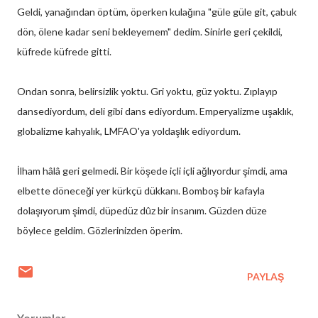
Geldi, yanağından öptüm, öperken kulağına "güle güle git, çabuk
dön, ölene kadar seni bekleyemem" dedim. Sinirle geri çekildi,
küfrede küfrede gitti.
Ondan sonra, belirsizlik yoktu. Gri yoktu, güz yoktu. Zıplayıp
dansediyordum, deli gibi dans ediyordum. Emperyalizme uşaklık,
globalizme kahyalık, LMFAO'ya yoldaşlık ediyordum.
İlham hâlâ geri gelmedi. Bir köşede içli içli ağlıyordur şimdi, ama
elbette döneceği yer kürkçü dükkanı. Bomboş bir kafayla
dolaşıyorum şimdi, düpedüz dûz bir insanım. Güzden düze
böylece geldim. Gözlerinizden öperim.
PAYLAŞ
Yorumlar