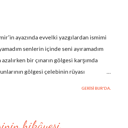
 İzmir’in ayazında evvelki yazgılardan ismimi
ayamadım senlerin içinde seni ayıramadım
 azalırken bir çınarın gölgesi karşımda
unlarının gölgesi çelebinin rüyası
irli sessizliği birinci yalnızlığımdan arda
GERISI BUR'DA.
düşen gölgesi şairlerin eski ahitleri cümle
ım benim dünüm yanaklarım bileytaşı temel
kılmaz (yalnız bu şarkı kırmızıdır çabuk
inin hikâyesi.