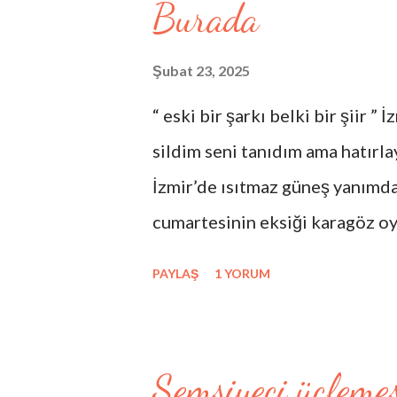
Burada
Şubat 23, 2025
“ eski bir şarkı belki bir şiir ”
sildim seni tanıdım ama hatırl
İzmir’de ısıtmaz güneş yanımda
cumartesinin eksiği karagöz oy
hezârfenin düşüşü hacıvatın kib
PAYLAŞ
1 YORUM
kalan yeni veliahtların masaya 
hataların güncesi benim yarın
temelsiz direklararası böyle yı
Şemsiyeci üçlemes