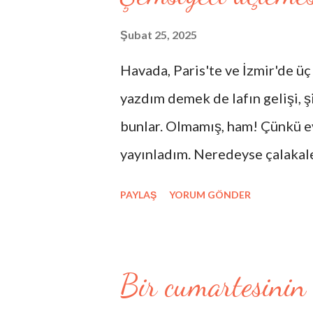
çarpar şimdiden şehla bakıyor 
Sen miydin belkahveden bir yaz
Şubat 25, 2025
gözlerin sizli tafsilatını bilmi
Havada, Paris'te ve İzmir'de üç 
ben hatıralara inanmıyorum bar
yazdım demek de lafın gelişi, şii
o kadın sen miydin belma sebil
bunlar. Olmamış, ham! Çünkü ev
hakikat şarkısının eksik notası 
yayınladım. Neredeyse çalakale
Kendimi zaten, " yarım kalan öy
PAYLAŞ
YORUM GÖNDER
makina imalatçısı " olarak tan
öykü yarım kaldı hayatımda, şi
umursamıyorum açıkçası ve en 
Bir cumartesinin
sanayiciyim. Bu yüzden şemsiy