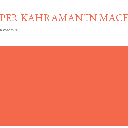
Ana içeriğe atla
SÜPER KAHRAMAN'IN MAC
al mecmua...