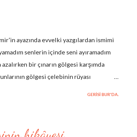
 İzmir’in ayazında evvelki yazgılardan ismimi
ayamadım senlerin içinde seni ayıramadım
 azalırken bir çınarın gölgesi karşımda
unlarının gölgesi çelebinin rüyası
irli sessizliği birinci yalnızlığımdan arda
GERISI BUR'DA.
düşen gölgesi şairlerin eski ahitleri cümle
ım benim dünüm yanaklarım bileytaşı temel
kılmaz (yalnız bu şarkı kırmızıdır çabuk
inin hikâyesi.