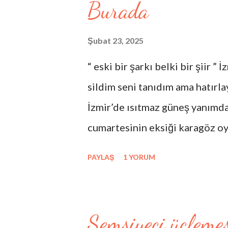
Burada
Şubat 23, 2025
“ eski bir şarkı belki bir şiir ”
sildim seni tanıdım ama hatırl
İzmir’de ısıtmaz güneş yanımda
cumartesinin eksiği karagöz oy
hezârfenin düşüşü hacıvatın kib
PAYLAŞ
1 YORUM
kalan yeni veliahtların masaya 
hataların güncesi benim yarın
temelsiz direklararası böyle yı
Şemsiyeci üçlemes