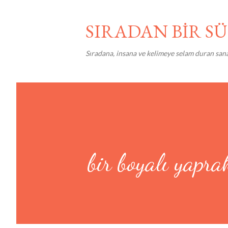
SIRADAN BİR 
Sıradana, insana ve kelimeye selam duran san
bir boyalı yapra