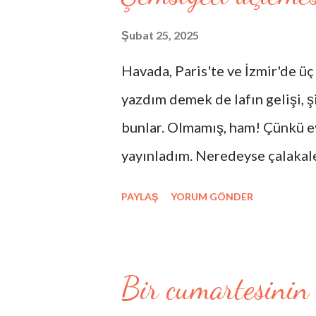
çarpar şimdiden şehla bakıyor 
Sen miydin belkahveden bir yaz
Şubat 25, 2025
gözlerin sizli tafsilatını bilmi
Havada, Paris'te ve İzmir'de üç 
ben hatıralara inanmıyorum bar
yazdım demek de lafın gelişi, şii
o kadın sen miydin belma sebil
bunlar. Olmamış, ham! Çünkü ev
hakikat şarkısının eksik notası 
yayınladım. Neredeyse çalakale
Kendimi zaten, " yarım kalan öy
PAYLAŞ
YORUM GÖNDER
makina imalatçısı " olarak tan
öykü yarım kaldı hayatımda, şi
umursamıyorum açıkçası ve en 
Bir cumartesinin
sanayiciyim. Bu yüzden şemsiy