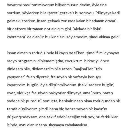
hayatımı nasıl tanımlıyorum biliyor musun dedim, öylesine
sordum, söylerken bile işareti gereksiz bi soruydu. "dünyaya kedi
gelmek isterken, insan gelmek zorunda kalan bir adamın dramı"..
bir deftere bir zaman not aldığım gibi, "alelade bir öykü
kahramanı" da olabilir. bu ikincisini söylemedim, şimdi aklıma geldi.
insan olmanın zorluğu. hele ki kayıp nesil'ken. şimdi filmi oynayan
radyo programını dinlememiştim, çocuktum. birkaç yıl önce
dinlesem bile, dinlemezdim bile zaten. "majinal"ler, "trip
yapıyorlar" falan diyerek, freudyen bir yaftayla konuyu
kapatırdım. bugün, öyle düşünmüyorum. (belki sadece bugün)
evet, oldukça freudyen bakıyorlar dünyaya, ama "puro, bazan
sadece bir purodur". sonuçta, hepimiz insan olma zorluğundan bir
tarafa düşüyoruz. şimdi, bana hiç benzemeyen bir kadın'ın
düşkırığındaysam, ona teklif edebileceğim tek şey, bu farklılıklar
içinde, aynı olan insana ulaşmaya çabalamaksa..