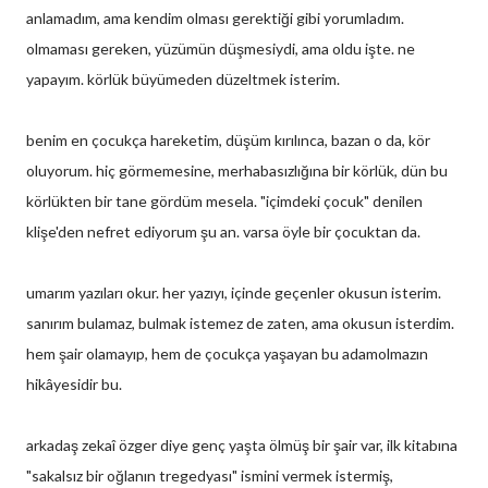
anlamadım, ama kendim olması gerektiği gibi yorumladım.
olmaması gereken, yüzümün düşmesiydi, ama oldu işte. ne
yapayım. körlük büyümeden düzeltmek isterim.
benim en çocukça hareketim, düşüm kırılınca, bazan o da, kör
oluyorum. hiç görmemesine, merhabasızlığına bir körlük, dün bu
körlükten bir tane gördüm mesela. "içimdeki çocuk" denilen
klişe'den nefret ediyorum şu an. varsa öyle bir çocuktan da.
umarım yazıları okur. her yazıyı, içinde geçenler okusun isterim.
sanırım bulamaz, bulmak istemez de zaten, ama okusun isterdim.
hem şair olamayıp, hem de çocukça yaşayan bu adamolmazın
hikâyesidir bu.
arkadaş zekaî özger diye genç yaşta ölmüş bir şair var, ilk kitabına
"sakalsız bir oğlanın tregedyası" ismini vermek istermiş,