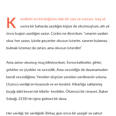
K
endimin en kördüğümü olan bir yazı ve sonrası- beş yıl
sonra bir baharda yazdığım kişiye de okutmuştum, altı yıl
önce bugün yazdığım yazıyı. Çünkü ne diyordum. "umarım yazıları
okur. her yazıyı, içinde geçenler okusun isterim. sanırım bulamaz,
bulmak istemez de zaten, ama okusun isterdim"
Ama zaten okumuş-muş bilmiyordum. Sonra kelimeler, şiirler,
şehirler ve çiçekler ve sessizlik. Ama sessizliğe de dayanamadım-
kendi sessizliğime. Yeniden düştüm yeniden yenilmenin yoluna.
Üçüncü yenilgi en kısasıydı ve en keskini. Kibarlığa saklanmış
bıçağı dahi kesen bir kibirle- kesildim. Ölümsüz bir cinayet, Baker
Sokağı, 221B'nin işine gelmez bir dava.
Her yenilgi, bir yenilgidir. Birkaç gün önce bir yazışiir ve yahut