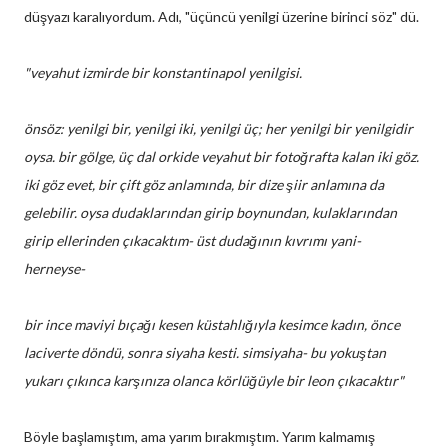
düşyazı karalıyordum. Adı, "üçüncü yenilgi üzerine birinci söz" dü.
"veyahut izmirde bir konstantinapol yenilgisi.
önsöz: yenilgi bir, yenilgi iki, yenilgi üç; her yenilgi bir yenilgidir
oysa. bir gölge, üç dal orkide veyahut bir fotoğrafta kalan iki göz.
iki göz evet, bir çift göz anlamında, bir dize şiir anlamına da
gelebilir. oysa dudaklarından girip boynundan, kulaklarından
girip ellerinden çıkacaktım- üst dudağının kıvrımı yani-
herneyse-
bir ince maviyi bıçağı kesen küstahlığıyla kesimce kadın, önce
laciverte döndü, sonra siyaha kesti. simsiyaha- bu yokuştan
yukarı çıkınca karşınıza olanca körlüğüyle bir leon çıkacaktır"
Böyle başlamıştım, ama yarım bırakmıştım. Yarım kalmamış