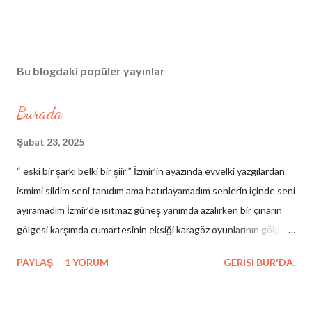
Bu blogdaki popüler yayınlar
Burada
Şubat 23, 2025
“ eski bir şarkı belki bir şiir ” İzmir’in ayazında evvelki yazgılardan
ismimi sildim seni tanıdım ama hatırlayamadım senlerin içinde seni
ayıramadım İzmir’de ısıtmaz güneş yanımda azalırken bir çınarın
gölgesi karşımda cumartesinin eksiği karagöz oyunlarının gölgesi
çelebinin rüyası hezârfenin düşüşü hacıvatın kibirli sessizliği
PAYLAŞ
1 YORUM
GERISI BUR'DA.
birinci yalnızlığımdan arda kalan yeni veliahtların masaya düşen
gölgesi şairlerin eski ahitleri cümle hataların güncesi benim
yarınım benim dünüm yanaklarım bileytaşı temel temelsiz