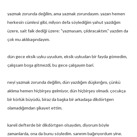
yazmak zorunda değilim, ama yazmak zorundayım. yazan hemen
herkesin cümlesi gibi, milyon defa söylediğim yahut yazdığım
üzere, sait faik dediği üzere: "yazmasam, çıldıracaktım." yazdım da
çok mu aklıbaşındayım.
dün gece eksik uyku uyudum, eksik uykudan bir fayda gömedim,
çalışsam boşa gitmezdi, bu gece çalışayım bari.
neyi yazmak zorunda değilim, dün yazdığım düşkırığını, çünkü
aklıma hemen hiçbirşey gelmiyor, dün hiçbirşey olmadı. çocukça
bir körlük büyüdü, biraz da başka bir arkadaşa dikdörtgen
olamadığımdan şikayet ettim.
kareli defterde bir dikdörtgen olsaydım, diyorum böyle
zamanlarda, ona da bunu söyledim. sanırım bağırıyordum yine.