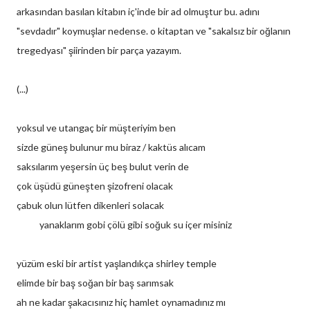
arkasından basılan kitabın iç'inde bir ad olmuştur bu. adını
"sevdadır" koymuşlar nedense. o kitaptan ve "sakalsız bir oğlanın
tregedyası" şiirinden bir parça yazayım.
(...)
yoksul ve utangaç bir müşteriyim ben
sizde güneş bulunur mu biraz / kaktüs alıcam
saksılarım yeşersin üç beş bulut verin de
çok üşüdü güneşten şizofreni olacak
çabuk olun lütfen dikenleri solacak
yanaklarım gobi çölü gibi soğuk su içer misiniz
yüzüm eski bir artist yaşlandıkça shirley temple
elimde bir baş soğan bir baş sarımsak
ah ne kadar şakacısınız hiç hamlet oynamadınız mı