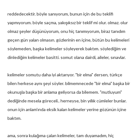
reddedecektir. böyle sanıyorum, bunun için de bu teklifi
yapmıyorum. böyle saçma, yakışıksız bir teklif mi olur. olmaz. olur
olmaz şeyler düşünüyorum, onu hiç tanımıyorum, biraz tanıdım
geçen gün yalan olmasın. gözlerinin en içine, bütün bu kelimeleri
söylemeden, başka kelimeler söyleyerek baktım. söylediğim ve
dinlediğim kelimeler basitti. somut olana dairdi, aileler, sınavlar.
kelimeler somutu daha iyi aktarıyor. "bir elma" dersen, türkçe
bilen herkese aynı şeyi söyler. bilmemnecede "bir elma" başka bir
okunuşla başka bir anlama geliyorsa da bilemem. "mutluyum"
dediğinde mesela göreceli.. herneyse, bin yıllık cümleler bunlar.
onun için anlam'ında eksik kalan kelimeler yerine gözünün içine
baktım.
ama, sonra kulağıma çalan kelimeler, tam duyamadım, hiç