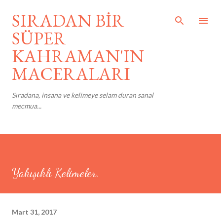
Ana içeriğe atla
SIRADAN BİR
SÜPER
KAHRAMAN'IN
MACERALARI
Sıradana, insana ve kelimeye selam duran sanal
mecmua...
Yakışıklı Kelimeler.
Mart 31, 2017