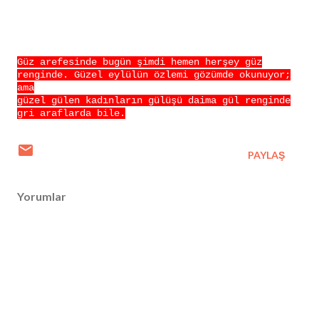
Güz arefesinde bugün şimdi hemen herşey güz
renginde. Güzel eylülün özlemi gözümde okunuyor;
ama
güzel gülen kadınların gülüşü daima gül renginde
gri araflarda bile.
PAYLAŞ
Yorumlar