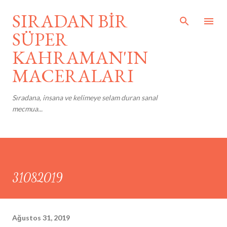
Ana içeriğe atla
SIRADAN BİR
SÜPER
KAHRAMAN'IN
MACERALARI
Sıradana, insana ve kelimeye selam duran sanal
mecmua...
31082019
Ağustos 31, 2019