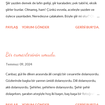
Şiir yazdım demek de lafın gelişi, şiir karaladım; pek tabii ki, eksik
da amentüsü inkar olan o kadın sen miydin belma sebil miydi eski
şiirler bunlar. Olmamış, ham! Çünkü evvela, aceleyle yazdım ve
birşey maalesef aklımda hergün hakikat şarkısının eksik notası
öylece yayınladım. Neredeyse çalakalem. Böyle şiir mi olur? Olmaz
(Dün bir gün seni de gördü...
olsun. Kendimi zaten, " yarım kalan öykülerin yazarı, olmamış
PAYLAŞ
YORUM GÖNDER
GERISI BUR'DA.
şiirlerin şairi ve makina imalatçısı " olarak tanımlıyorum. Yazdığım
ve yaşadığım bir çok öykü yarım kaldı hayatımda, şiirlerim daima
olmamış ve olmasını da pek umursamıyorum açıkçası ve en
nihayetinde makine imalatçısı bir sanayiciyim. Bu yüzden
Bir cumartesinin umudu.
şemsiyeci şiirleri diyorum bunlara. Hikâye meşhur; bir şemsiye
tamircisi, yazmış olduğu şiirleri incelemesi için Shakespeare’e
Temmuz 09, 2024
gönderdiğinde, ünlü yazarın cevabı şu olur: “Dostum siz şemsiye
Canbaz, gül ile diken arasında âli cengiz bir cesaretle dolanıyordu.
yapın, hep şemsiye yapın, sadece şemsiye yapın.” Ben de bu defa
Gözlerinde başka bir yarının ümidi dolanıyordu. Dili dolanıyordu,
bir sanayici olarak şiir yazmaya giriştim ve o hevesli şemsiyeciden
aklı dolanıyordu. Şehirler, şehirlere dolanıyordu. Şehir şehir
çok da farklı görmüyorum kendimi. Hem Aziz Nesin'in dehşetli
dolaşırken, şarabın ateşiyle hoş iki başın, baş başa bir fotoğrafı
isabetin...
aklında dolanıyordu. Bir cumartesinin umudu dilinde dolanıyordu
PAYLAŞ
YORUM GÖNDER
GERISI BUR'DA.