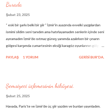
Burada
Şubat 23, 2025
“ eski bir şarkı belki bir şiir ” İzmir’in ayazında evvelki yazgılardan
ismimi sildim seni tanıdım ama hatırlayamadım senlerin içinde seni
ayıramadım İzmir’de ısıtmaz güneş yanımda azalırken bir çınarın
gölgesi karşımda cumartesinin eksiği karagöz oyunlarının gölgesi
çelebinin rüyası hezârfenin düşüşü hacıvatın kibirli sessizliği
PAYLAŞ
1 YORUM
GERISI BUR'DA.
birinci yalnızlığımdan arda kalan yeni veliahtların masaya düşen
gölgesi şairlerin eski ahitleri cümle hataların güncesi benim
yarınım benim dünüm yanaklarım bileytaşı temel temelsiz
direklararası böyle yıkılmaz (yalnız bu şarkı kırmızıdır çabuk çarpar
Şemsiyeci üçlemesinin hikâyesi.
şimdiden şehla bakıyor gözlerin) İzmir şehrim işim resim yazmaktır
Sen miydin belkahveden bir yazıyla indiğim senin yüzünden
Şubat 25, 2025
seninle gözlerin sizli tafsilatını bilmiyorum tanrım bilir taksiratımı
Havada, Paris'te ve İzmir'de üç şiir yazdım ve bunları yayınladım.
ve sakallarımı ben hatıralara inanmıyorum barikatlara ve dağlara