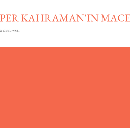
Ana içeriğe atla
SÜPER KAHRAMAN'IN MAC
al mecmua...