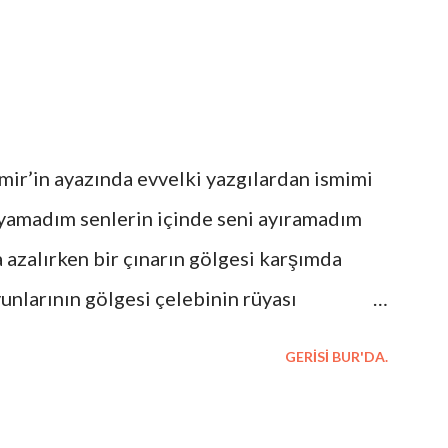
 İzmir’in ayazında evvelki yazgılardan ismimi
ayamadım senlerin içinde seni ayıramadım
 azalırken bir çınarın gölgesi karşımda
unlarının gölgesi çelebinin rüyası
irli sessizliği birinci yalnızlığımdan arda
GERISI BUR'DA.
düşen gölgesi şairlerin eski ahitleri cümle
ım benim dünüm yanaklarım bileytaşı temel