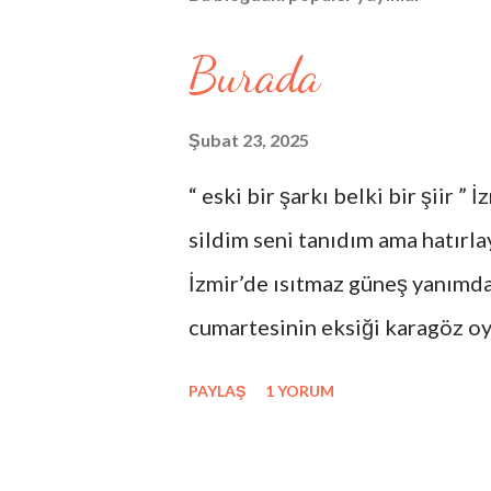
Burada
Şubat 23, 2025
“ eski bir şarkı belki bir şiir ”
sildim seni tanıdım ama hatırl
İzmir’de ısıtmaz güneş yanımda
cumartesinin eksiği karagöz oy
hezârfenin düşüşü hacıvatın kib
PAYLAŞ
1 YORUM
kalan yeni veliahtların masaya 
hataların güncesi benim yarın