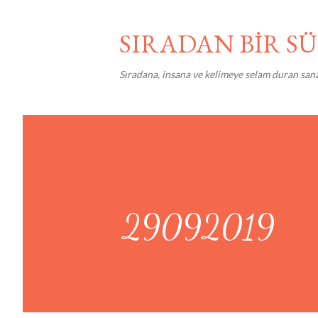
SIRADAN BİR 
Sıradana, insana ve kelimeye selam duran san
29092019