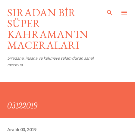
Ana içeriğe atla
SIRADAN BİR
SÜPER
KAHRAMAN'IN
MACERALARI
Sıradana, insana ve kelimeye selam duran sanal
mecmua...
03122019
Aralık 03, 2019